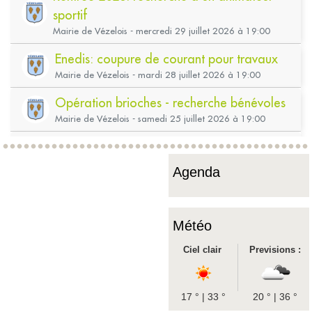
Agenda
Météo
Ciel clair
Previsions :
17 °
|
33 °
20 °
|
36 °