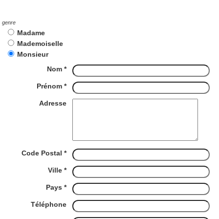
genre
Madame
Mademoiselle
Monsieur
Nom *
Prénom *
Adresse
Code Postal *
Ville *
Pays *
Téléphone